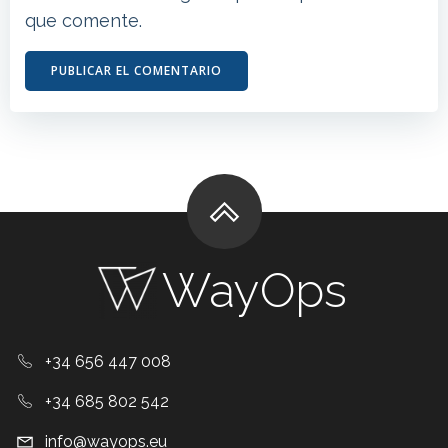
que comente.
WayOps
+34 656 447 008
+34 685 802 542
info@wayops.eu