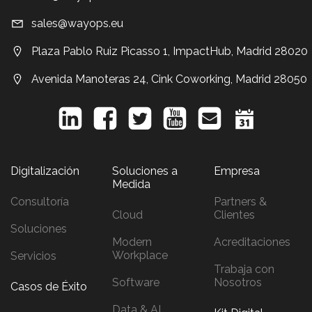
sales@wayops.eu
Plaza Pablo Ruiz Picasso 1, ImpactHub, Madrid 28020
Avenida Manoteras 24, Cink Coworking, Madrid 28050
Digitalización
Soluciones a
Empresa
Medida
Consultoría
Partners &
Cloud
Clientes
Soluciones
Modern
Acreditaciones
Workplace
Servicios
Trabaja con
Software
Nosotros
Casos de Éxito
Data & AI