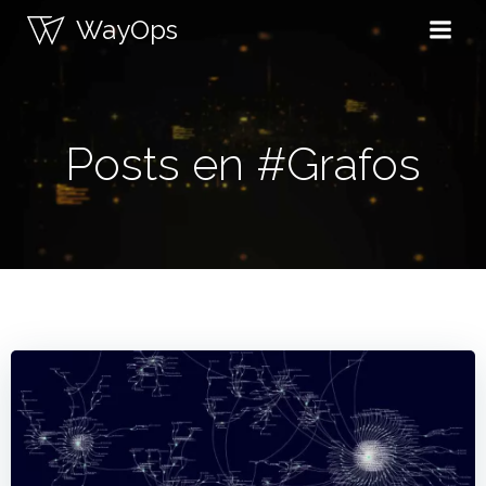
Saltar
WayOps
al
contenido
Posts en #Grafos