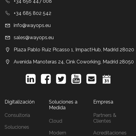
+34 656 447 008
+34 685 802 542
info@wayops.eu
sales@wayops.eu
Plaza Pablo Ruiz Picasso 1, ImpactHub, Madrid 28020
Avenida Manoteras 24, Cink Coworking, Madrid 28050
Digitalización
Soluciones a
Empresa
Medida
Consultoría
Partners &
Cloud
Clientes
Soluciones
Modern
Acreditaciones