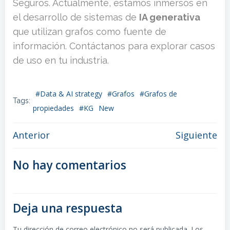
Seguros. Actualmente, estamos inmersos en
el desarrollo de sistemas de
IA generativa
que utilizan grafos como fuente de
información. Contáctanos para explorar casos
de uso en tu industria.
#Data & AI strategy
#Grafos
#Grafos de
Tags:
propiedades
#KG
New
Post
Post
Anterior
Siguiente
navigation
navigation
No hay comentarios
Deja una respuesta
Tu dirección de correo electrónico no será publicada.
Los