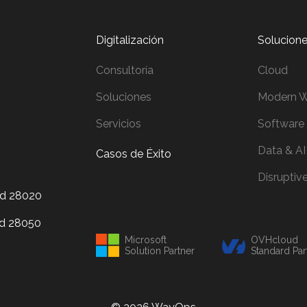
Digitalización
Solucion
Consultoría
Cloud
Soluciones
Modern W
Servicios
Software
Data & AI
Casos de Éxito
Disruptiv
id 28020
id 28050
Microsoft
OVHcloud
Solution Partner
Standard P