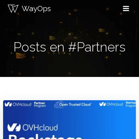
Saltar
WayOps
al
contenido
Posts en #Partners