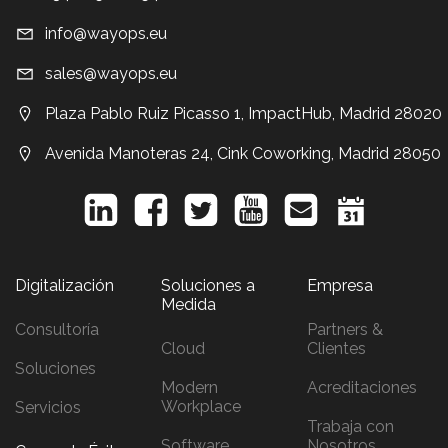
info@wayops.eu
sales@wayops.eu
Plaza Pablo Ruiz Picasso 1, ImpactHub, Madrid 28020
Avenida Manoteras 24, Cink Coworking, Madrid 28050
Digitalización
Soluciones a
Empresa
Medida
Consultoría
Partners &
Cloud
Clientes
Soluciones
Modern
Acreditaciones
Workplace
Servicios
Trabaja con
Software
Nosotros