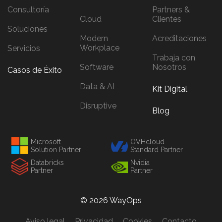
Consultoría
Partners &
Cloud
Clientes
Soluciones
Modern
Acreditaciones
Workplace
Servicios
Trabaja con
Software
Nosotros
Casos de Éxito
Data & AI
Kit Digital
Disruptive
Blog
Microsoft
OVHcloud
Solution Partner
Standard Partner
Databricks
Nvidia
Partner
Partner
© 2026 WayOps
Aviso legal
Privacidad
Cookies
Contacto