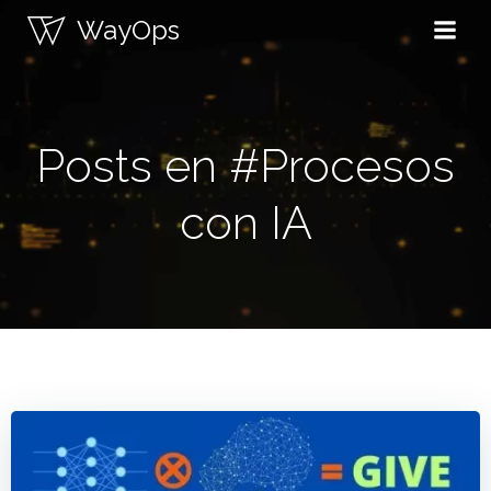
Saltar
WayOps
al
contenido
Posts en #Procesos
con IA